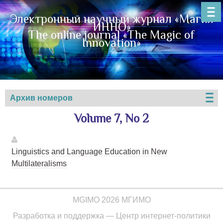
Электронный научный журнал «Магия
ИННО»
The online journal «The Magic of
Innovation»
Архив номеров
Volume 7, No 2
Linguistics and Language Education in New
Multilateralisms
MGIMO 2026 МГИМО
Разработка и поддержка —
Центр интернет-политики