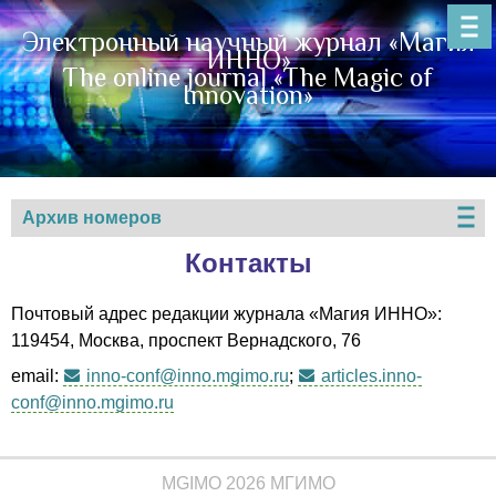
Электронный научный журнал «Магия
ИННО»
The online journal «The Magic of
Innovation»
Архив номеров
Контакты
Почтовый адрес редакции журнала «Магия ИННО»:
119454, Москва, проспект Вернадского, 76
email:
inno-conf@inno.mgimo.ru
;
articles.inno-
conf@inno.mgimo.ru
MGIMO 2026 МГИМО