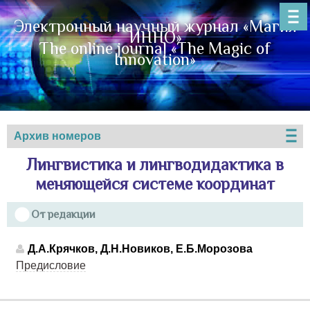
Электронный научный журнал «Магия
ИННО»
The online journal «The Magic of
Innovation»
Архив номеров
Лингвистика и лингводидактика в
меняющейся системе координат
От редакции
Д.А.Крячков, Д.Н.Новиков, Е.Б.Морозова
Предисловие