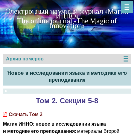
Электронный научный журнал «Магия
ИННО»
The online journal «The Magic of
Innovation»
Архив номеров
Новое в исследовании языка и методике его
преподавания
Том 2. Секции 5-8
Скачать Том 2
Магия ИННО: новое в исследовании языка
и методике его преподавания
: материалы Второй