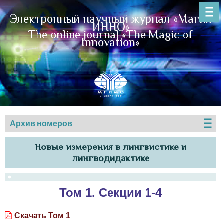
Электронный научный журнал «Магия
ИННО»
The online journal «The Magic of
Innovation»
Архив номеров
Новые измерения в лингвистике и
лингводидактике
Том 1. Секции 1-4
Скачать Том 1