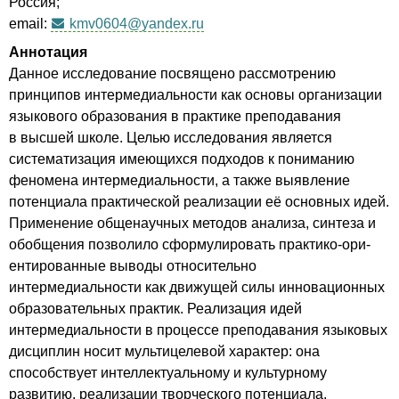
Россия;
email:
kmv0604@yandex.ru
Аннотация
Данное исследование посвящено рассмотрению
принципов интермедиальности как основы организации
языкового образования в практике преподавания
в высшей школе. Целью исследования является
систематизация имеющихся под­ходов к пониманию
феномена интермедиальности, а также выявление
потенциала практической реализации её основных идей.
Применение общенаучных методов анализа, син­теза и
обобщения позволило сформулировать практико-ори­
ентированные выводы относительно
интермедиальности как движущей силы инновационных
образовательных практик. Реализация идей
интермедиальности в процессе преподава­ния языковых
дисциплин носит мультицелевой характер: она
способствует интеллектуальному и культурному
развитию, реализации творческого потенциала,