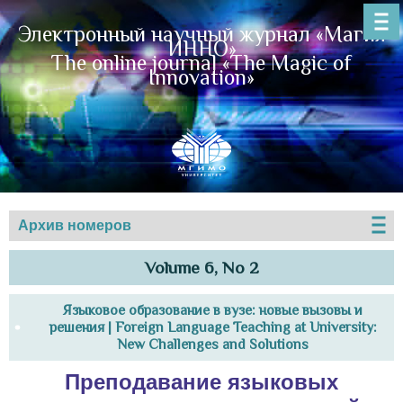
Электронный научный журнал «Магия
ИННО»
The online journal «The Magic of
Innovation»
Архив номеров
Volume 6, No 2
Языковое образование в вузе: новые вызовы и
решения | Foreign Language Teaching at University:
New Challenges and Solutions
Преподавание языковых