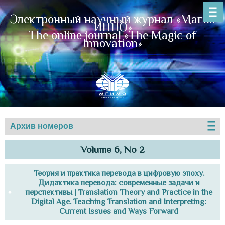
Электронный научный журнал «Магия
ИННО»
The online journal «The Magic of
Innovation»
Архив номеров
Volume 6, No 2
Теория и практика перевода в цифровую эпоху.
Дидактика перевода: современные задачи и
перспективы | Translation Theory and Practice in the
Digital Age. Teaching Translation and Interpreting:
Current Issues and Ways Forward